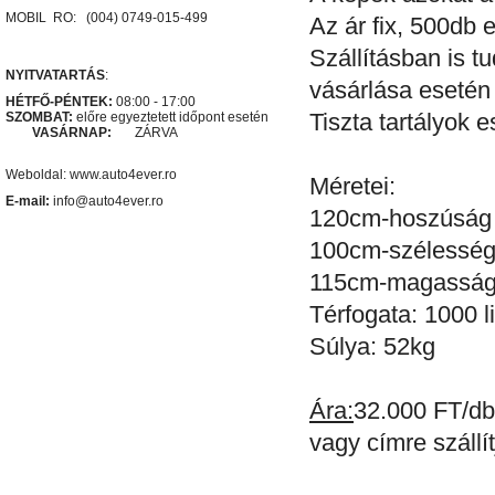
MOBIL RO: (004) 0749-015-499
Az ár fix, 500db e
Szállításban is t
NYITVATARTÁS
:
vásárlása esetén 
HÉTFŐ-PÉNTEK:
08:00 - 17:00
SZOMBAT:
előre egyeztetett időpont esetén
Tiszta tartályok e
VASÁRNAP:
ZÁRVA
Weboldal: www.auto4ever.ro
Méretei:
E-mail:
info@auto4ever.ro
120cm-hoszúság
100cm-szélessé
115cm-magassá
Térfogata: 1000 li
Súlya: 52kg
Ára:
32.000 FT/db
vagy címre szállí