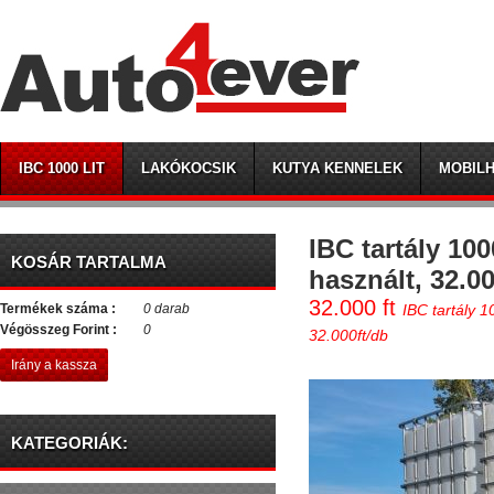
IBC 1000 LIT
LAKÓKOCSIK
KUTYA KENNELEK
MOBIL
IBC tartály 100
KOSÁR TARTALMA
használt, 32.00
32.000 ft
Termékek száma :
0 darab
IBC tartály 1
Végösszeg Forint :
0
32.000ft/db
Irány a kassza
KATEGORIÁK: