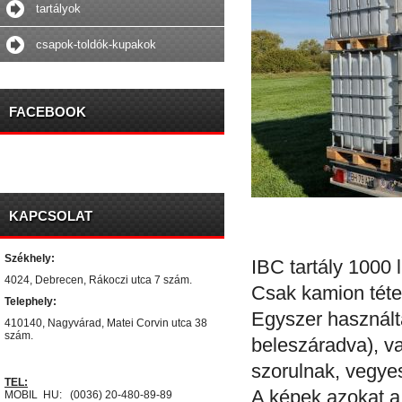
tartályok
csapok-toldók-kupakok
FACEBOOK
KAPCSOLAT
Székhely:
IBC tartály 1000 l
4024, Debrecen, Rákoczi utca 7 szám.
Csak kamion téte
Telephely:
Egyszer használta
410140, Nagyvárad, Matei Corvin utca 38
szám.
beleszáradva), v
szorulnak, vegye
TEL:
A képek azokat a 
MOBIL HU: (0036) 20-480-89-89